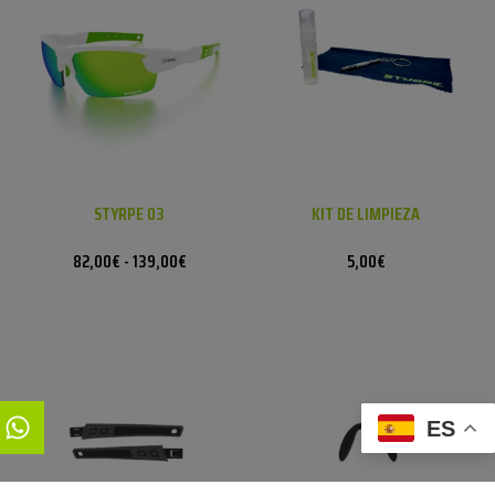
STYRPE 03
KIT DE LIMPIEZA
82,00
€
-
139,00
€
5,00
€
ES