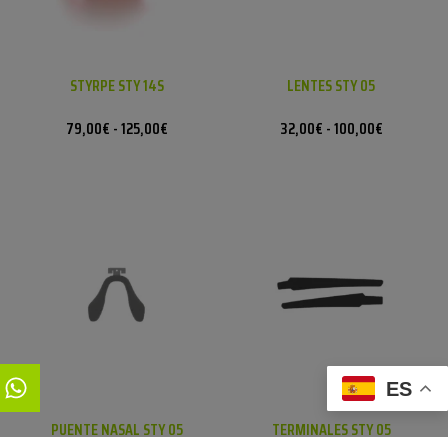
STYRPE STY 14S
LENTES STY 05
79,00
€
-
125,00
€
32,00
€
-
100,00
€
ES
PUENTE NASAL STY 05
TERMINALES STY 05