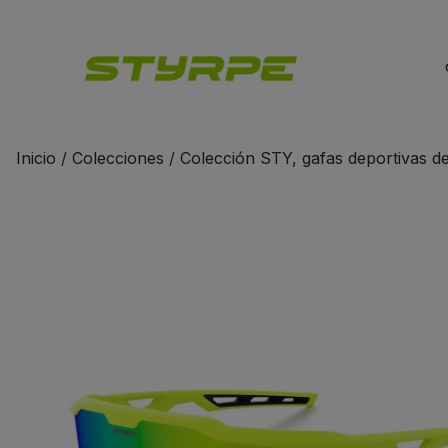
 ópticas de toda España
Envío gratis a partir de 80€ en Peníns
Inicio
/
Colecciones
/
Colección STY, gafas deportivas de