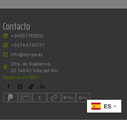
Contacto
+34957782610
+34744745071
info@styrpe.es
Ctra. de Bujalance,
20 14640 Villa del Río
Síguenos en RRSS
ES