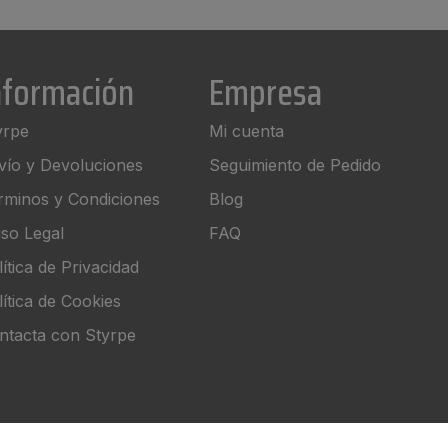
nformación
Empresa
yrpe
Mi cuenta
vío y Devoluciones
Seguimiento de Pedido
rminos y Condiciones
Blog
iso Legal
FAQ
ítica de Privacidad
lítica de Cookies
ntacta con Styrpe