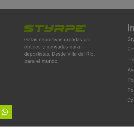
I
St
Gafas deportivas creadas por
ópticos y pensadas para
En
deportistas. Desde Villa del Río,
Té
para el mundo.
Av
Pol
Po
Co