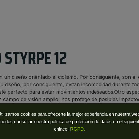
 STYRPE 12
n un diseño orientado al ciclismo. Por consiguiente, son el
 su diseño, por consiguiente, evitan incomodidad durante t
ste perfecto para evitar movimientos indeseados.Otro aspec
campo de visión amplio, nos protege de posibles impactos
 fatiga ocular, con 100% protección UV.
tilizamos cookies para ofrecerte la mejor experiencia en nuestra we
ran tamaño.
uedes consultar nuestra política de protección de datos en el siguien
enlace:
RGPD.