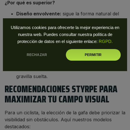
¿Por qué es superior?
Diseño envolvente:
sigue la forma natural del
cráneo, eliminando los puntos ciegos laterales
causados por la montura.
Utilizamos cookies para ofrecerte la mejor experiencia en
Protección aerodinámica:
al ajustarse más al
nuestra web. Puedes consultar nuestra política de
rostro, evita que el viento entre por los lados,
protección de datos en el siguiente enlace:
RGPD.
reduciendo el lagrimeo y la fatiga ocular.
Seguridad ante impactos:
una lente base 8
RECHAZAR
PERMITIR
protege el ojo desde el pómulo hasta la sien,
actuando como un escudo ante insectos o
gravilla suelta.
RECOMENDACIONES STYRPE PARA
MAXIMIZAR TU CAMPO VISUAL
Para un ciclista, la elección de la gafa debe priorizar la
visibilidad sin obstáculos. Aquí nuestros modelos
destacados: