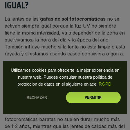
IGUAL?
La lentes de las
gafas de sol fotocromaticas
no se
activan siempre igual porque la luz UV no siempre
tiene la misma intensidad, va a depender de la zona en
que vivamos, la hora del día y la época del año.
También influye mucho si la lente no está limpia o está
rayada y si estamos usando casco con visera o gorra.
Además, con el paso del tiempo algunos pigmentos de
Utilizamos cookies para ofrecerte la mejor experiencia en
mala calidad se quedan en su “ lado oscuro” y ya no
nuestra web. Puedes consultar nuestra política de
reaccionan.
protección de datos en el siguiente enlace:
RGPD.
¿CUÁL ES LA VIDA ÚTIL?
RECHAZAR
PERMITIR
Dependerá de la calidad de los pigmentos y de las
horas de uso que le demos. Unas lentes
fotocromáticas baratas no suelen durar mucho más
de 1-2 años, mientras que las lentes de calidad más del