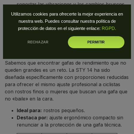
soportar las vibraciones y los cambios bruscos
de luz en el monte. Su montura envolvente
Utilizamos cookies para ofrecerte la mejor experiencia en
protege el ojo de proyecciones de barro, arena o
nuestra web. Puedes consultar nuestra política de
insectos.
protección de datos en el siguiente enlace:
RGPD.
3. STYRPE 14: LA SOLUCIÓN PARA
RECHAZAR
PERMITIR
ROSTROS PEQUEÑOS Y ESTRECHOS
Sabemos que encontrar gafas de rendimiento que no
queden grandes es un reto. La STY 14 ha sido
diseñada específicamente con proporciones reducidas
para ofrecer el mismo ajuste profesional a ciclistas
con rostros finos o mujeres que buscan una gafa que
no «baile» en la cara.
Ideal para:
rostros pequeños.
Destaca por:
ajuste ergonómico compacto sin
renunciar a la protección de una gafa técnica.