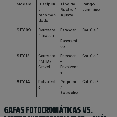
Modelo
Disciplin
Tipo de
Rango
a
Rostro /
Lumínico
recomen
Ajuste
dada
STY 09
Carretera
Estándar
Cat. 0 a 3
/ Triatlón
–
Panorámi
co
STY 12
Carretera
Estándar
Cat. 0 a 3
/ MTB /
–
Gravel
Envolvent
e
STY 14
Polivalent
Pequeño
Cat. 0 a 3
e.
/
Estrecho
GAFAS FOTOCROMÁTICAS VS.