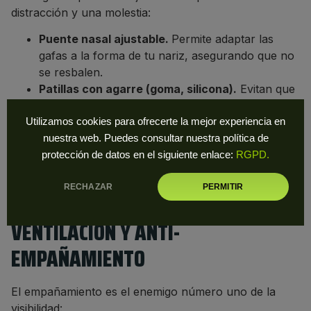
distracción y una molestia:
Puente nasal ajustable.
Permite adaptar las
gafas a la forma de tu nariz, asegurando que no
se resbalen.
Patillas con agarre (goma, silicona).
Evitan que
las gafas se muevan con el sudor o las
vibraciones.
Utilizamos cookies para ofrecerte la mejor experiencia en
Compatibilidad con cascos.
Asegúrate de que
nuestra web. Puedes consultar nuestra política de
las patillas no choquen con tu casco o causen
protección de datos en el siguiente enlace:
RGPD.
puntos de presión incómodos.
RECHAZAR
PERMITIR
Peso de las gafas.
Unas gafas ligeras son clave
para la comodidad en rutas largas.
VENTILACIÓN Y ANTI-
EMPAÑAMIENTO
El empañamiento es el enemigo número uno de la
visibilidad: