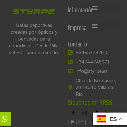
Información
Empresa
Gafas deportivas
creadas por ópticos y
pensadas para
Contacto
deportistas. Desde Villa
del Río, para el mundo.
+34957782610
+34744745071
info@styrpe.es
Ctra. de Bujalance,
20 14640 Villa del
Río
Síguenos en RRSS
ES